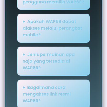
pengguna memilih WAP69?
Apakah WAP69 dapat
diakses melalui perangkat
mobile?
Jenis permainan apa
saja yang tersedia di
WAP69?
Bagaimana cara
mengakses link resmi
WAP69?