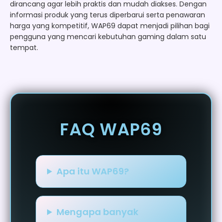
dirancang agar lebih praktis dan mudah diakses. Dengan
informasi produk yang terus diperbarui serta penawaran
harga yang kompetitif, WAP69 dapat menjadi pilihan bagi
pengguna yang mencari kebutuhan gaming dalam satu
tempat.
FAQ WAP69
Apa itu WAP69?
Mengapa banyak